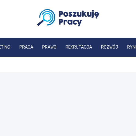
poszukujepracy.pl
ETING
PRACA
PRAWO
REKRUTACJA
ROZWÓJ
RYN