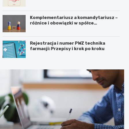
Komplementariusz a komandytariusz –
różnice i obowiązki w spółce
komandytowej
Rejestracja i numer PWZ technika
farmacji: Przepisy i krok po kroku