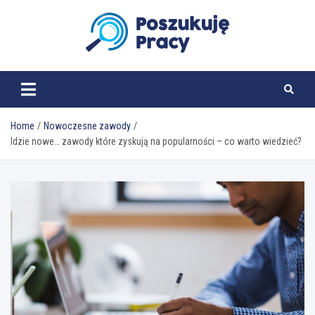
Skip
to
content
poszukujepracy.pl
Home
Nowoczesne zawody
Idzie nowe… zawody które zyskują na popularności – co warto wiedzieć?