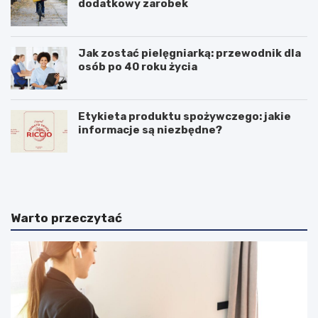
dodatkowy zarobek
Jak zostać pielęgniarką: przewodnik dla
osób po 40 roku życia
Etykieta produktu spożywczego: jakie
informacje są niezbędne?
I
P
d
r
z
a
i
c
e
a
Warto przeczytać
n
w
o
X
w
X
e
I
…
w
z
i
a
e
w
k