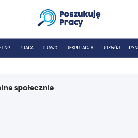
poszukujepracy.pl
ETING
PRACA
PRAWO
REKRUTACJA
ROZWÓJ
RYN
lne społecznie