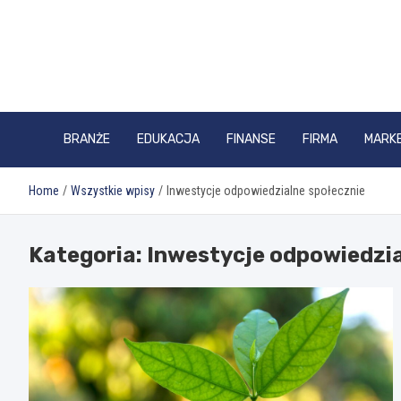
Skip
to
content
BRANŻE
EDUKACJA
FINANSE
FIRMA
MARK
Home
Wszystkie wpisy
Inwestycje odpowiedzialne społecznie
Kategoria:
Inwestycje odpowiedzia