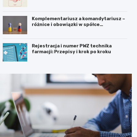
Komplementariusz a komandytariusz –
różnice i obowiązki w spółce
komandytowej
Rejestracja i numer PWZ technika
farmacji: Przepisy i krok po kroku