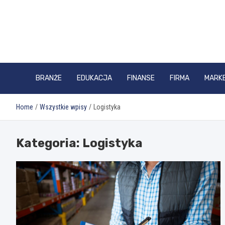
Skip
to
content
BRANŻE
EDUKACJA
FINANSE
FIRMA
MARK
Home
Wszystkie wpisy
Logistyka
Kategoria:
Logistyka