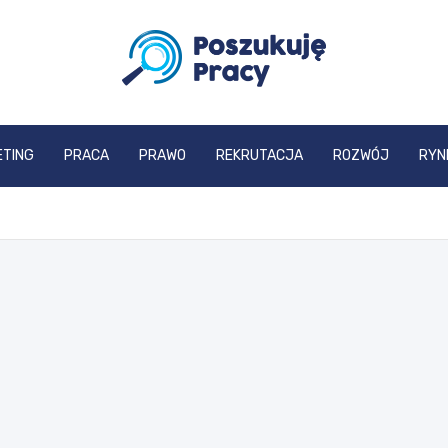
poszukujepracy.pl
ETING
PRACA
PRAWO
REKRUTACJA
ROZWÓJ
RYN