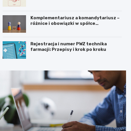
Komplementariusz a komandytariusz –
różnice i obowiązki w spółce
komandytowej
Rejestracja i numer PWZ technika
farmacji: Przepisy i krok po kroku