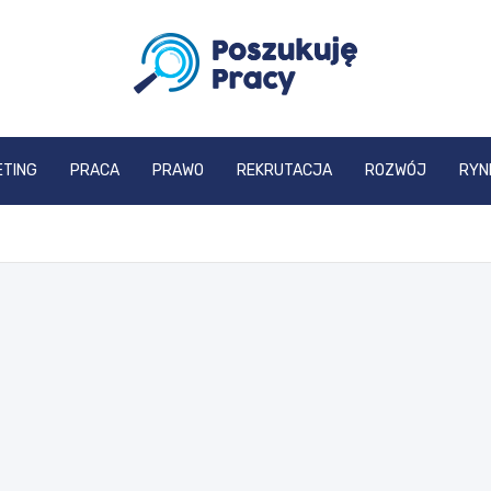
poszukujepracy.pl
ETING
PRACA
PRAWO
REKRUTACJA
ROZWÓJ
RYN