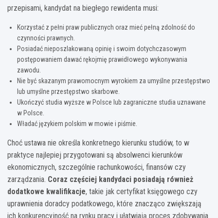
przepisami, kandydat na biegłego rewidenta musi:
Korzystać z pełni praw publicznych oraz mieć pełną zdolność do
czynności prawnych.
Posiadać nieposzlakowaną opinię i swoim dotychczasowym
postępowaniem dawać rękojmię prawidłowego wykonywania
zawodu.
Nie być skazanym prawomocnym wyrokiem za umyślne przestępstwo
lub umyślne przestępstwo skarbowe.
Ukończyć studia wyższe w Polsce lub zagraniczne studia uznawane
w Polsce.
Władać językiem polskim w mowie i piśmie.
Choć ustawa nie określa konkretnego kierunku studiów, to w
praktyce najlepiej przygotowani są absolwenci kierunków
ekonomicznych, szczególnie rachunkowości, finansów czy
zarządzania.
Coraz częściej kandydaci posiadają również
dodatkowe kwalifikacje
, takie jak certyfikat księgowego czy
uprawnienia doradcy podatkowego, które znacząco zwiększają
ich konkurencyjność na rynku pracy i ułatwiają proces zdobywania