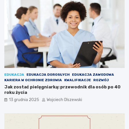
n
c
a
z
p
e
o
s
p
n
u
y
l
c
a
h
r
z
n
a
o
w
ś
o
c
d
i
ó
EDUKACJA
EDUKACJA DOROSŁYCH
EDUKACJA ZAWODOWA
–
w
KARIERA W OCHRONIE ZDROWIA
KWALIFIKACJE
ROZWÓJ
c
Jak zostać pielęgniarką: przewodnik dla osób po 40
o
roku życia
w
a
13 grudnia 2025
Wojciech Olszewski
r
t
o
w
i