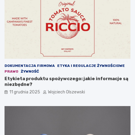
e
d
z
i
e
ć
?
DOKUMENTACJA FIRMOWA
ETYKA I REGULACJE ŻYWNOŚCIOWE
PRAWO
ŻYWNOŚĆ
Etykieta produktu spożywczego: jakie informacje są
niezbędne?
11 grudnia 2025
Wojciech Olszewski