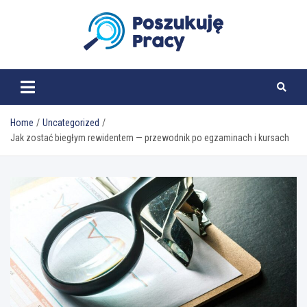
Skip
to
content
poszukujepracy.pl
Home
Uncategorized
Jak zostać biegłym rewidentem — przewodnik po egzaminach i kursach