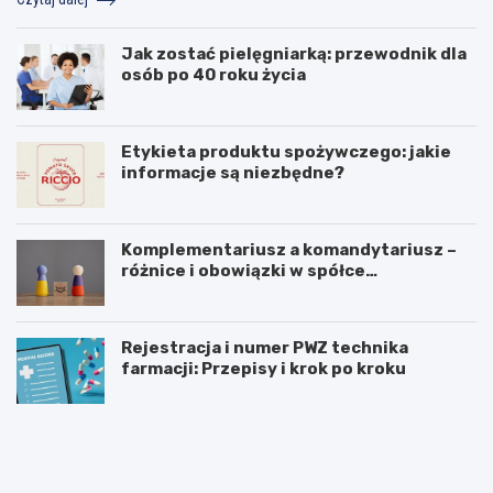
Jak zostać pielęgniarką: przewodnik dla
osób po 40 roku życia
Etykieta produktu spożywczego: jakie
informacje są niezbędne?
Komplementariusz a komandytariusz –
różnice i obowiązki w spółce
komandytowej
Rejestracja i numer PWZ technika
farmacji: Przepisy i krok po kroku
I
P
d
r
z
a
i
c
e
a