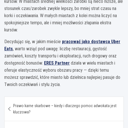
kursów. W miastach średniej wielkości zarobki są nieco niższe, ale
stosunek czas/zarobek zwykle lepszy, bo mniej strat czasu na
korki i oczekiwania. W małych miastach z kolei można liczyć na
spokojniejsze tempo, ale i mniej możliwości złapania ekstra
kursów.
Decydując się, w jakim mieście
pracować jako dostawca Uber
Eats
, warto wziąć pod uwagę: liczbę restauracji, gęstość
zamówień, koszty transportu i eksploatacji, ruch drogowy oraz
dostępność bonusów.
ERES Partner
działa w wielu miastach i
oferuje elastyczność wyboru obszaru pracy — dzięki temu
możesz sprawdzić, które miasto lub dzielnica najlepiej pasuje do
Twoich oczekiwań i stylu życia.
Nawigacja
Prawo karne skarbowe – kiedy i dlaczego pomoc adwokata jest
wpisu
kluczowa?