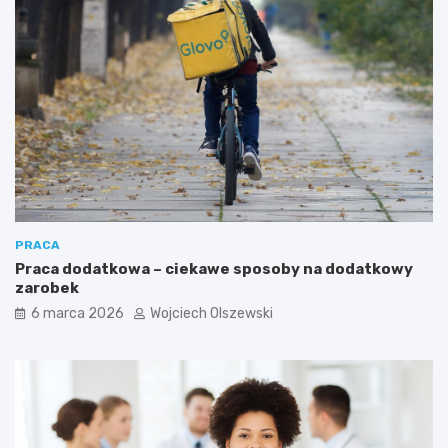
o
w
i
e
d
z
i
e
ć
?
PRACA
Praca dodatkowa – ciekawe sposoby na dodatkowy
zarobek
6 marca 2026
Wojciech Olszewski