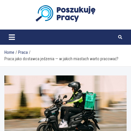
Skip
to
content
poszukujepracy.pl
Home
Praca
Praca jako dostawca jedzenia — w jakich miastach warto pracować?