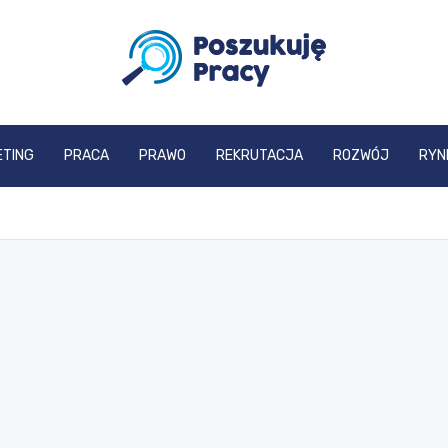
poszukujepracy.pl
ETING
PRACA
PRAWO
REKRUTACJA
ROZWÓJ
RYN