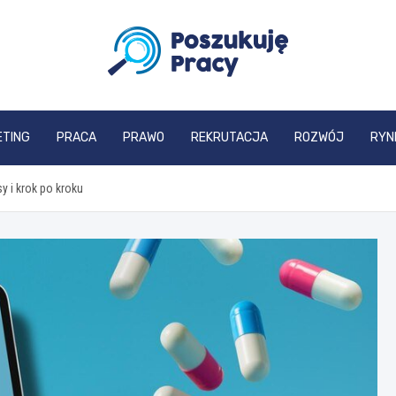
poszukujepracy.pl
ETING
PRACA
PRAWO
REKRUTACJA
ROZWÓJ
RYN
y i krok po kroku