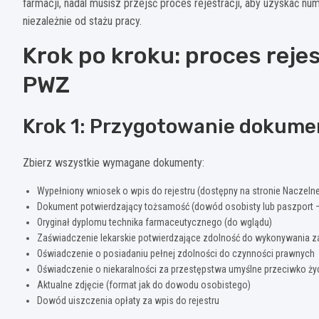
farmacji, nadal musisz przejść proces rejestracji, aby uzyskać n
niezależnie od stażu pracy.
Krok po kroku: proces reje
PWZ
Krok 1: Przygotowanie dokum
Zbierz wszystkie wymagane dokumenty:
Wypełniony wniosek o wpis do rejestru (dostępny na stronie Naczelne
Dokument potwierdzający tożsamość (dowód osobisty lub paszport 
Oryginał dyplomu technika farmaceutycznego (do wglądu)
Zaświadczenie lekarskie potwierdzające zdolność do wykonywania 
Oświadczenie o posiadaniu pełnej zdolności do czynności prawnych
Oświadczenie o niekaralności za przestępstwa umyślne przeciwko życ
Aktualne zdjęcie (format jak do dowodu osobistego)
Dowód uiszczenia opłaty za wpis do rejestru