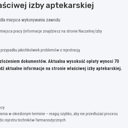
aściwej izby aptekarskiej
 dla miejsca wykonywania zawodu:
iejsca pracy (informacje znajdziesz na stronie Naczelnej Izby
rzypadku jakichkolwiek problemów z rejestracją
ed złożeniem dokumentów.
Aktualna wysokość opłaty wynosi 70
ź aktualne informacje na stronie właściwej izby aptekarskiej.
ęcy
nia w określonym terminie – reaguj szybko, aby nie przedłużać procesu
do rejestru techników farmaceutycznych