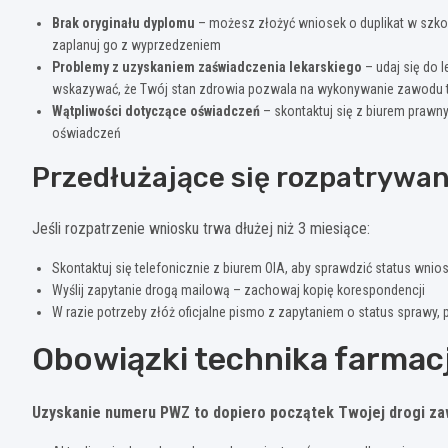
Brak oryginału dyplomu
– możesz złożyć wniosek o duplikat w szkol
zaplanuj go z wyprzedzeniem
Problemy z uzyskaniem zaświadczenia lekarskiego
– udaj się do 
wskazywać, że Twój stan zdrowia pozwala na wykonywanie zawodu t
Wątpliwości dotyczące oświadczeń
– skontaktuj się z biurem praw
oświadczeń
Przedłużające się rozpatrywa
Jeśli rozpatrzenie wniosku trwa dłużej niż 3 miesiące:
Skontaktuj się telefonicznie z biurem OIA, aby sprawdzić status wnio
Wyślij zapytanie drogą mailową – zachowaj kopię korespondencji
W razie potrzeby złóż oficjalne pismo z zapytaniem o status sprawy
Obowiązki technika farmac
Uzyskanie numeru PWZ to dopiero początek Twojej drogi z