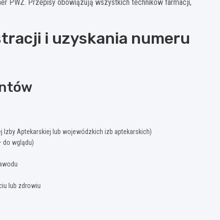
umer PWZ. Przepisy obowiązują wszystkich techników farmacji,
stracji i uzyskania numeru
entów
j Izby Aptekarskiej lub wojewódzkich izb aptekarskich)
– do wglądu)
zawodu
iu lub zdrowiu