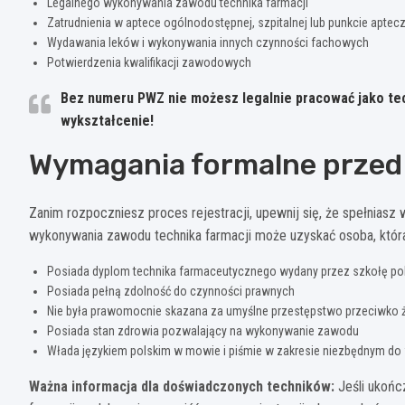
Legalnego wykonywania zawodu technika farmacji
Zatrudnienia w aptece ogólnodostępnej, szpitalnej lub punkcie apte
Wydawania leków i wykonywania innych czynności fachowych
Potwierdzenia kwalifikacji zawodowych
Bez numeru PWZ nie możesz legalnie pracować jako tec
wykształcenie!
Wymagania formalne przed 
Zanim rozpoczniesz proces rejestracji, upewnij się, że spełnias
wykonywania zawodu technika farmacji może uzyskać osoba, któr
Posiada dyplom technika farmaceutycznego wydany przez szkołę poli
Posiada pełną zdolność do czynności prawnych
Nie była prawomocnie skazana za umyślne przestępstwo przeciwko ż
Posiada stan zdrowia pozwalający na wykonywanie zawodu
Włada językiem polskim w mowie i piśmie w zakresie niezbędnym d
Ważna informacja dla doświadczonych techników:
Jeśli ukońc