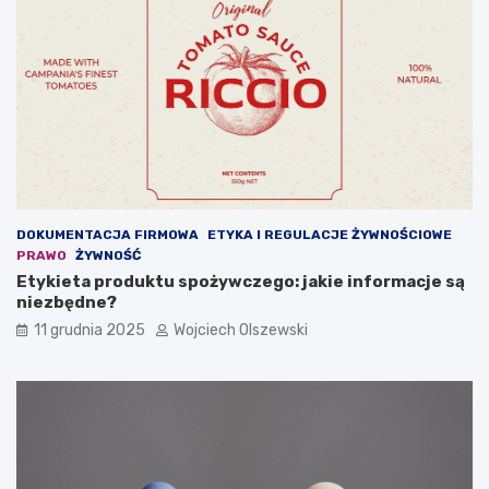
e
d
z
i
e
ć
?
DOKUMENTACJA FIRMOWA
ETYKA I REGULACJE ŻYWNOŚCIOWE
PRAWO
ŻYWNOŚĆ
Etykieta produktu spożywczego: jakie informacje są
niezbędne?
11 grudnia 2025
Wojciech Olszewski