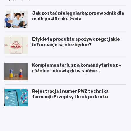
Jak zostać pielęgniarką: przewodnik dla
osób po 40 roku życia
Etykieta produktu spożywczego: jakie
informacje są niezbędne?
Komplementariusz a komandytariusz –
różnice i obowiązki w spółce
komandytowej
Rejestracja i numer PWZ technika
farmacji: Przepisy i krok po kroku
I
P
d
r
z
a
i
c
e
a