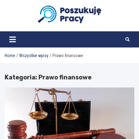
Skip
to
content
poszukujepracy.pl
Home
Wszystkie wpisy
Prawo finansowe
Kategoria:
Prawo finansowe