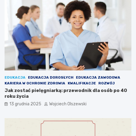
a
z
p
e
o
s
p
n
u
y
l
c
a
h
r
z
n
a
o
w
ś
o
c
d
i
ó
EDUKACJA
EDUKACJA DOROSŁYCH
EDUKACJA ZAWODOWA
–
w
KARIERA W OCHRONIE ZDROWIA
KWALIFIKACJE
ROZWÓJ
c
Jak zostać pielęgniarką: przewodnik dla osób po 40
o
roku życia
w
a
13 grudnia 2025
Wojciech Olszewski
r
t
o
w
i