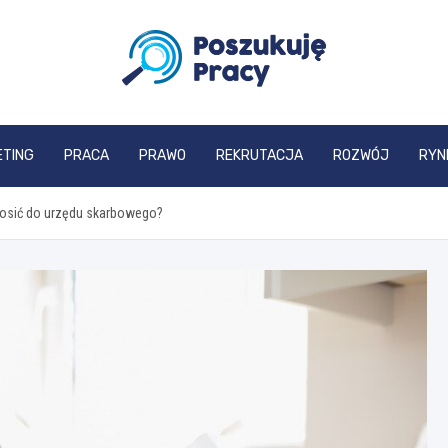
poszukujepracy.pl
ETING
PRACA
PRAWO
REKRUTACJA
ROZWÓJ
RYN
łosić do urzędu skarbowego?