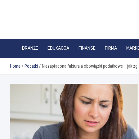
Skip
to
content
BRANŻE
EDUKACJA
FINANSE
FIRMA
MARK
Home
Podatki
Niezapłacona faktura a obowiązki podatkowe – jak zg