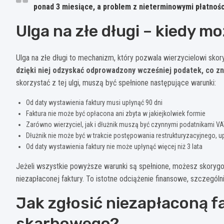
ponad 3 miesiące, a problem z nieterminowymi płatnośc
Ulga na złe długi – kiedy 
Ulga na złe długi to mechanizm, który pozwala wierzycielowi sko
dzięki niej odzyskać odprowadzony wcześniej podatek, co zn
skorzystać z tej ulgi, muszą być spełnione następujące warunki:
Od daty wystawienia faktury musi upłynąć 90 dni
Faktura nie może być opłacona ani zbyta w jakiejkolwiek formie
Zarówno wierzyciel, jak i dłużnik muszą być czynnymi podatnikami V
Dłużnik nie może być w trakcie postępowania restrukturyzacyjnego, u
Od daty wystawienia faktury nie może upłynąć więcej niż 3 lata
Jeżeli wszystkie powyższe warunki są spełnione, możesz skoryg
niezapłaconej faktury. To istotne odciążenie finansowe, szczególn
Jak zgłosić niezapłaconą f
skarbowego?