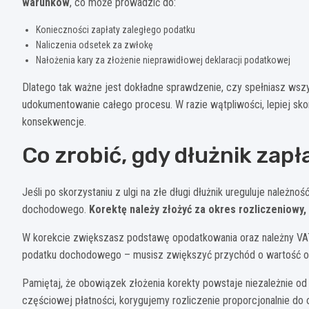
warunków
, co może prowadzić do:
Konieczności zapłaty zaległego podatku
Naliczenia odsetek za zwłokę
Nałożenia kary za złożenie nieprawidłowej deklaracji podatkowej
Dlatego tak ważne jest dokładne sprawdzenie, czy spełniasz wszys
udokumentowanie całego procesu. W razie wątpliwości, lepiej s
konsekwencje.
Co zrobić, gdy dłużnik zapł
Jeśli po skorzystaniu z ulgi na złe długi dłużnik ureguluje należ
dochodowego.
Korektę należy złożyć za okres rozliczeniowy
W korekcie zwiększasz podstawę opodatkowania oraz należny VAT
podatku dochodowego – musisz zwiększyć przychód o wartość ot
Pamiętaj, że obowiązek złożenia korekty powstaje niezależnie od
częściowej płatności, korygujemy rozliczenie proporcjonalnie do