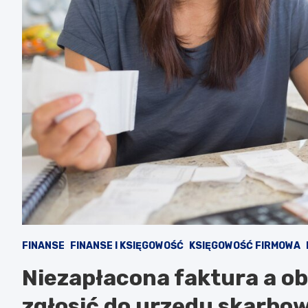
FINANSE
FINANSE I KSIĘGOWOŚĆ
KSIĘGOWOŚĆ FIRMOWA
Niezapłacona faktura a ob
zgłosić do urzędu skarbo