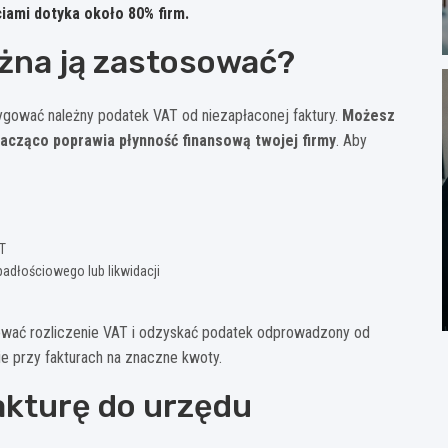
iami dotyka około 80% firm.
można ją zastosować?
rygować należny podatek VAT od niezapłaconej faktury.
Możesz
acząco poprawia płynność finansową twojej firmy
. Aby
AT
padłościowego lub likwidacji
ować rozliczenie VAT i odzyskać podatek odprowadzony od
ie przy fakturach na znaczne kwoty.
akturę do urzędu