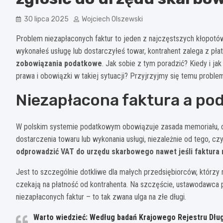
30 lipca 2025
Wojciech Olszewski
Problem niezapłaconych faktur to jeden z najczęstszych kłopotów
wykonałeś usługę lub dostarczyłeś towar, kontrahent zalega z pła
zobowiązania podatkowe
. Jak sobie z tym poradzić? Kiedy i j
prawa i obowiązki w takiej sytuacji? Przyjrzyjmy się temu probl
Niezapłacona faktura a po
W polskim systemie podatkowym obowiązuje zasada memoriału, 
dostarczenia towaru lub wykonania usługi, niezależnie od tego, cz
odprowadzić VAT do urzędu skarbowego nawet jeśli faktura 
Jest to szczególnie dotkliwe dla małych przedsiębiorców, którz
czekają na płatność od kontrahenta. Na szczęście, ustawodawca
niezapłaconych faktur – to tak zwana ulga na złe długi.
Warto wiedzieć: Według badań Krajowego Rejestru Dług