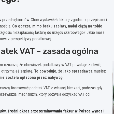
 przedsiębiorców. Choć wystawiłeś fakturę zgodnie z przepisami i
tnością.
Co gorsza, mimo braku zapłaty, nadal ciążą na tobie
ak zgłosić niezapłaconą fakturę do urzędu skarbowego? Jakie masz
emowi z perspektywy podatkowej.
datek VAT – zasada ogólna
co oznacza, że obowiązek podatkowy w VAT powstaje z chwilą
y otrzymałeś zapłatę.
To powoduje, że jako sprzedawca musisz
nie została opłacona przez nabywcę
.
y muszą finansować podatek VAT z własnej kieszeni, podczas gdy
 przewidział mechanizm, który pozwala odzyskać VAT od
ów, średni okres przeterminowania faktur w Polsce wynosi