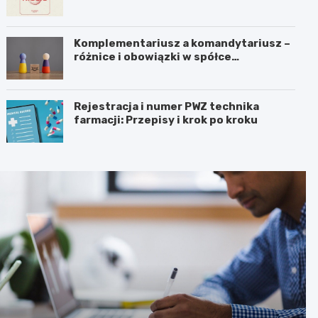
Komplementariusz a komandytariusz –
różnice i obowiązki w spółce
komandytowej
Rejestracja i numer PWZ technika
farmacji: Przepisy i krok po kroku