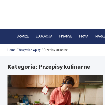
Skip
to
content
BRANŻE
EDUKACJA
FINANSE
FIRMA
MARK
Home
Wszystkie wpisy
Przepisy kulinarne
Kategoria:
Przepisy kulinarne