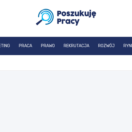
poszukujepracy.pl
ETING
PRACA
PRAWO
REKRUTACJA
ROZWÓJ
RYN