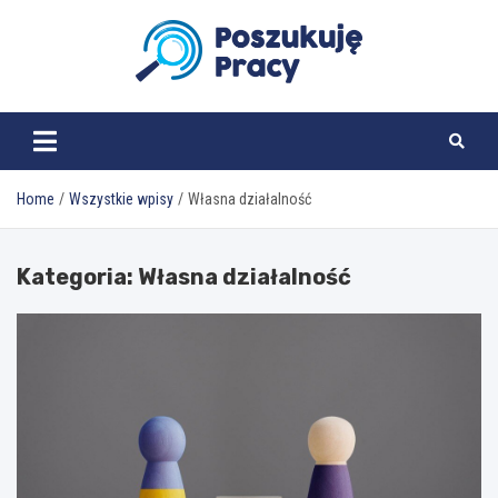
Skip
to
content
poszukujepracy.pl
Home
Wszystkie wpisy
Własna działalność
Kategoria:
Własna działalność