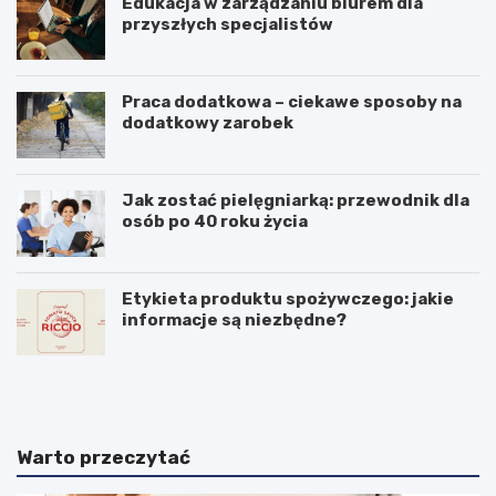
Edukacja w zarządzaniu biurem dla
przyszłych specjalistów
Praca dodatkowa – ciekawe sposoby na
dodatkowy zarobek
Jak zostać pielęgniarką: przewodnik dla
osób po 40 roku życia
Etykieta produktu spożywczego: jakie
informacje są niezbędne?
I
P
d
r
z
a
i
c
e
a
Warto przeczytać
n
w
o
X