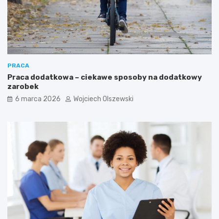
i
e
ć
?
PRACA
Praca dodatkowa – ciekawe sposoby na dodatkowy
zarobek
6 marca 2026
Wojciech Olszewski